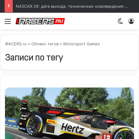
NASCAR 26: дата выхода, технические нововведения и детали геймплея
Меню
Switch
iRACERS.ru
»
Облако тегов
» Motorsport Games
Записи по тегу