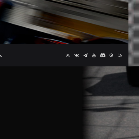
.
RSS
vk.com
Telegram
RuTube
Discord
MAX
Dzen