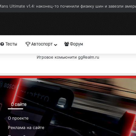
ans Ultimate v1.4: наконец-то починили физику шин и завезли амер
Тесты
Автоспорт
Форум
Игровое комьюнити ggRealm.ru
О сайте
О проекте
Реклама на сайте