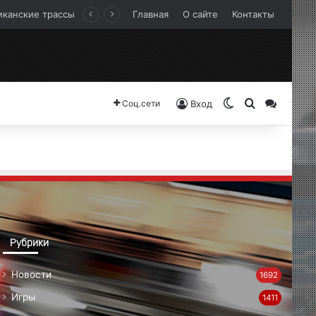
иканские трассы
Главная
О сайте
Контакты
Switch skin
Search for
Sideba
Соц.сети
Вход
Рубрики
Новости
1692
Игры
1411