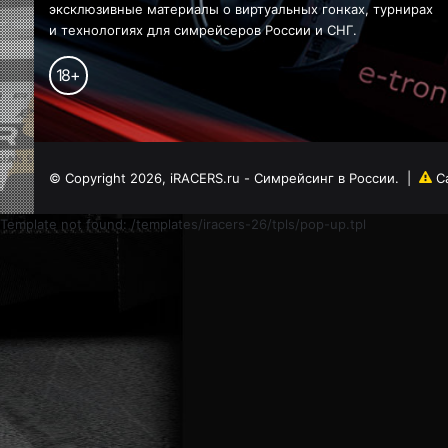
эксклюзивные материалы о виртуальных гонках, турнирах
и технологиях для симрейсеров России и СНГ.
18
+
© Copyright 2026, iRACERS.ru - Симрейсинг в России.
|
С
Template not found: /templates/iracers-26/tpls/pop-up.tpl