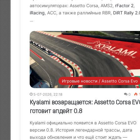
автосимуляторах: Assetto Corsa, AMS2,
rFactor 2
,
iRacing
, ACC, а также раллийные RBR,
DiRT Rally 2.
…
Игровые новости / Assetto Corsa Evo
5-07-2026, 22:18
0
Kyalami возвращается: Assetto Corsa EV
готовит апдейт 0.8
Kyalami официально появится в Assetto Corsa EVO
версии 0.8. История легендарной трассы, дата
выхода обновления и что ещё стоит ждать —