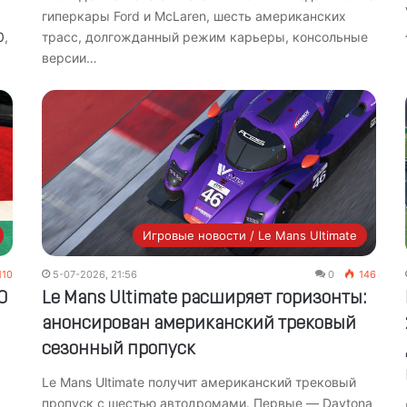
гиперкары Ford и McLaren, шесть американских
0
,
трасс, долгожданный режим карьеры, консольные
версии…
Игровые новости / Le Mans Ultimate
110
5-07-2026, 21:56
0
146
O
Le Mans Ultimate расширяет горизонты:
анонсирован американский трековый
сезонный пропуск
Le Mans Ultimate получит американский трековый
пропуск с шестью автодромами. Первые — Daytona