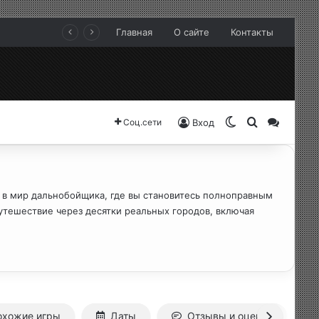
Главная
О сайте
Контакты
Switch skin
Search for
Sideba
Соц.сети
Вход
ас в мир дальнобойщика, где вы становитесь полноправным
утешествие через десятки реальных городов, включая
охожие игры
Даты
Отзывы и оценки