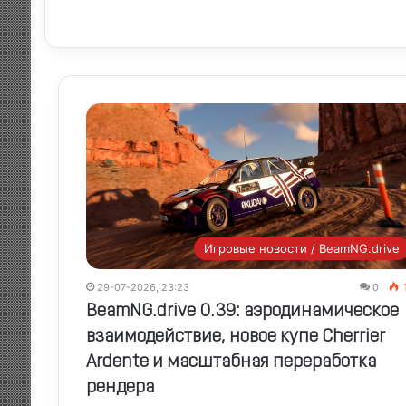
Игровые новости / BeamNG.drive
29-07-2026, 23:23
0
BeamNG.drive 0.39: аэродинамическое
взаимодействие, новое купе Cherrier
Ardente и масштабная переработка
рендера