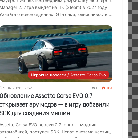
Playsport Games подтвердила разработку Motorsport
Manager 2. Игра выйдет на ПК (Steam) в 2027 году.
Узнайте о нововведениях: GT-гонки, выносливость,…
Игровые новости / Assetto Corsa Evo
5-06-2026, 12:52
0
164
Обновление Assetto Corsa EVO 0.7
открывает эру модов — в игру добавили
SDK для создания машин
Assetto Corsa EVO версии 0.7: открыт моддинг
автомобилей, доступен SDK. Новая система частиц,