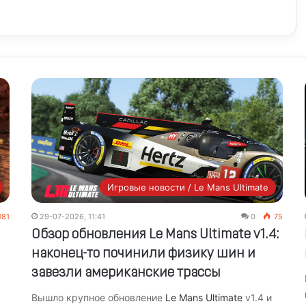
Игровые новости / Le Mans Ultimate
181
29-07-2026, 11:41
0
75
Обзор обновления Le Mans Ultimate v1.4:
наконец-то починили физику шин и
завезли американские трассы
Вышло крупное обновление
Le Mans Ultimate
v1.4 и