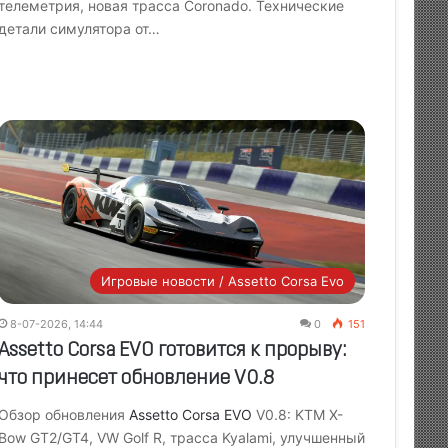
телеметрия, новая трасса Coronado. Технические
детали симулятора от…
Игровые новости / Assetto Corsa Evo
8-07-2026, 14:44
0
151
Assetto Corsa EVO готовится к прорыву:
что принесет обновление V0.8
Обзор обновления
Assetto Corsa EVO
V0.8: KTM X-
Bow GT2/GT4, VW Golf R, трасса Kyalami, улучшенный