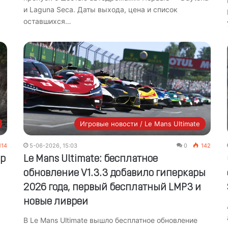
и Laguna Seca. Даты выхода, цена и список
оставшихся…
Игровые новости / Le Mans Ultimate
114
5-06-2026, 15:03
0
142
ер
Le Mans Ultimate: бесплатное
обновление V1.3.3 добавило гиперкары
2026 года, первый бесплатный LMP3 и
новые ливреи
В Le Mans Ultimate вышло бесплатное обновление