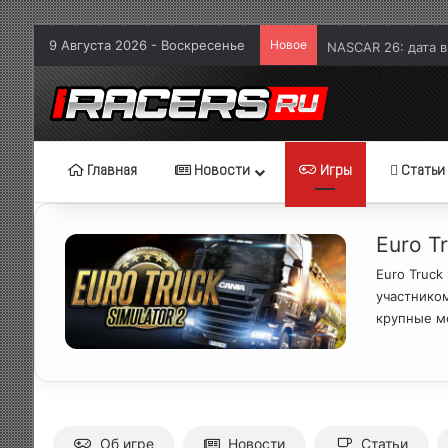
9 Августа 2026 - Воскресенье
Новое
NASCAR 26: дата 
Главная
Новости
Игры
Статьи
Euro Tr
Euro Truck
участнико
крупные м
Об игре
Новости
Статьи