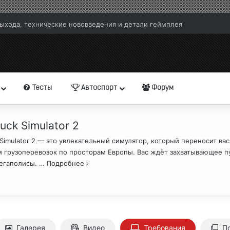
выхода, технические нововведения и детали геймплея
Тесты
Автоспорт
Форум
uck Simulator 2
 Simulator 2 — это увлекательный симулятор, который переносит в
м грузоперевозок по просторам Европы. Вас ждёт захватывающее п
егаполисы.
… Подробнее
Галерея
Видео
Требования
П