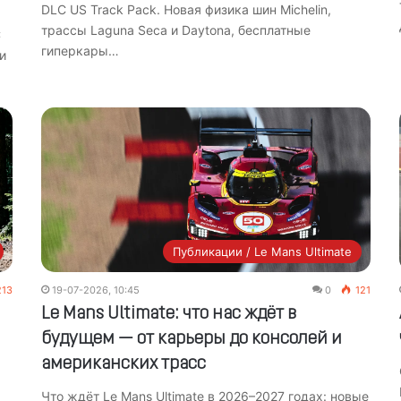
DLC US Track Pack. Новая физика шин Michelin,
трассы Laguna Seca и Daytona, бесплатные
C
гиперкары…
и
Публикации / Le Mans Ultimate
13
19-07-2026, 10:45
0
121
Le Mans Ultimate: что нас ждёт в
будущем — от карьеры до консолей и
американских трасс
Что ждёт Le Mans Ultimate в 2026–2027 годах: новые