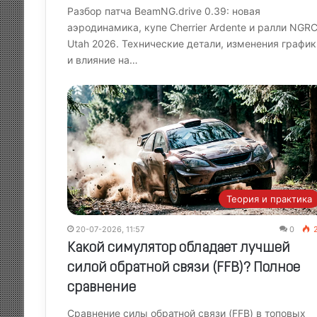
Разбор патча BeamNG.drive 0.39: новая
аэродинамика, купе Cherrier Ardente и ралли NGR
Utah 2026. Технические детали, изменения график
и влияние на…
Теория и практика
20-07-2026, 11:57
0
2
Какой симулятор обладает лучшей
силой обратной связи (FFB)? Полное
сравнение
Сравнение силы обратной связи (FFB) в топовых