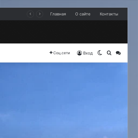
Главная
О сайте
Контакты
Switch skin
Search for
Sideba
Соц.сети
Вход