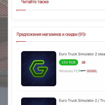
запечатлеть самые впечатляющие моменты пути и дел
Читайте также
онлайн-пространством игроков, объединённых любовь
можно загружать свой аватар и номерной знак, просм
избранное и даже попасть в ежедневную подборку от р
игра, а целый мир, где каждый может почувствовать
Предложения магазинов и скидки (
91
)
Euro Truck Simulator 2 st
250 RUB
Windows PC
GGSEL
Euro Truck Simulator 2 / 