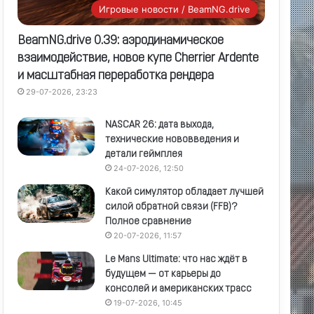
Игровые новости / BeamNG.drive
BeamNG.drive 0.39: аэродинамическое
взаимодействие, новое купе Cherrier Ardente
и масштабная переработка рендера
29-07-2026, 23:23
NASCAR 26: дата выхода,
технические нововведения и
детали геймплея
24-07-2026, 12:50
Какой симулятор обладает лучшей
силой обратной связи (FFB)?
Полное сравнение
20-07-2026, 11:57
Le Mans Ultimate: что нас ждёт в
будущем — от карьеры до
консолей и американских трасс
19-07-2026, 10:45