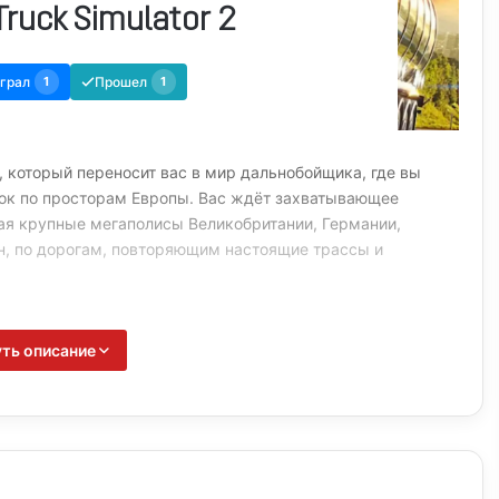
Truck Simulator 2
грал
1
Прошел
1
р, который переносит вас в мир дальнобойщика, где вы
ок по просторам Европы. Вас ждёт захватывающее
ая крупные мегаполисы Великобритании, Германии,
ан, по дорогам, повторяющим настоящие трассы и
 транспортным бизнесом, который развивается как во
уть описание
улём. Со временем можно расширить парк грузовиков,
одить компанию на новый уровень прибыльности. Каждый
ида до технических параметров: меняйте фары, сигналы,
элементы, создавая уникальный облик своей машины.
оставляющей: встроенная функция Фоторежима позволяет