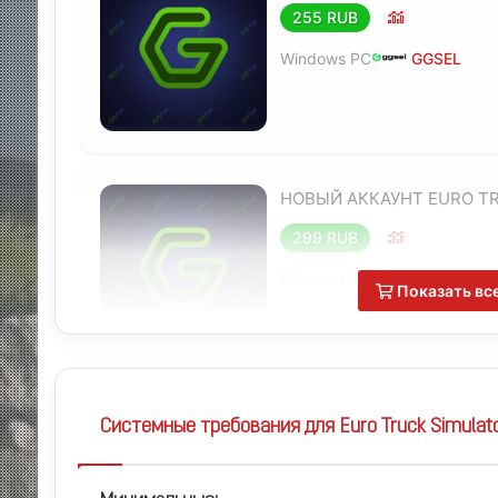
255 RUB
Windows PC
GGSEL
НОВЫЙ АККАУНТ EURO T
299 RUB
Windows PC
GGSEL
Показать вс
Euro Truck Simulator 2 + 
Системные требования для Euro Truck Simulato
299 RUB