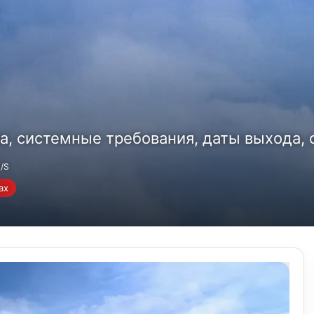
игра, системные требования, даты выхода,
X/S
ах