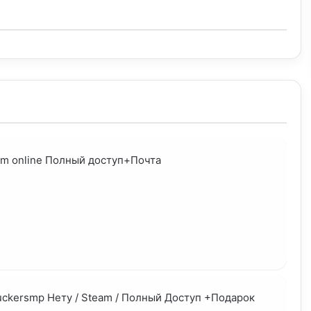
иться ими с сообществом World of Trucks — глобальным
ю к грузовикам и симуляторам от SCS Software. Здесь
атривать лучшие снимки других игроков, добавлять их в
азработчиков. Euro Truck Simulator 2 — это не просто
 себя настоящим королём европейских дорог.
eam online Полный доступ+Почта
Truckersmp Нету / Steam / Полный Доступ +Подарок