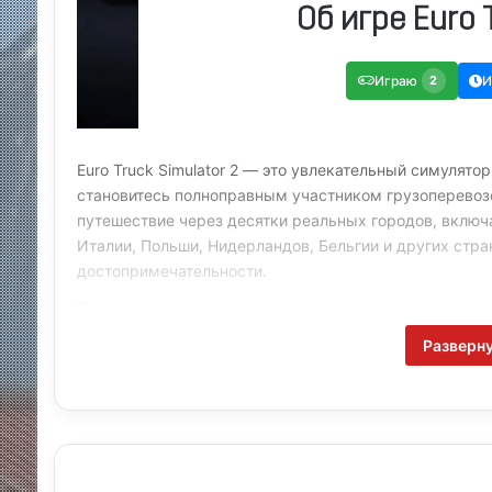
Об игре Euro 
Играю
2
И
Euro Truck Simulator 2 — это увлекательный симулято
становитесь полноправным участником грузоперевоз
путешествие через десятки реальных городов, включ
Италии, Польши, Нидерландов, Бельгии и других стр
достопримечательности.
Вы не просто водитель — вы руководите собственным
Разверн
время ваших поездок, так и тогда, когда вы не за р
открывать новые гаражи, нанимать водителей и выв
грузовик можно детально настроить — от внешнего в
выхлопные системы, проблесковые маячки и другие 
Особое внимание уделено атмосфере и визуальной с