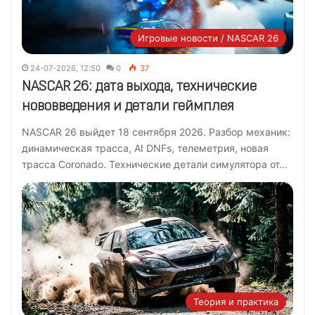
Игровые новости / NASCAR 26
24-07-2026, 12:50
0
37
NASCAR 26: дата выхода, технические
нововведения и детали геймплея
NASCAR 26 выйдет 18 сентября 2026. Разбор механик:
динамическая трасса, AI DNFs, телеметрия, новая
трасса Coronado. Технические детали симулятора от…
Теория и практика