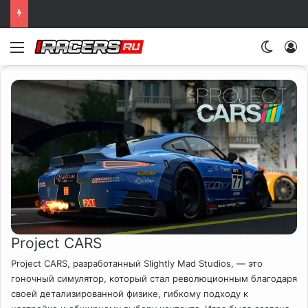
NASCAR 26: дата выхода, технические нововведения и детали геймплея
Меню
Switch
Project CARS
Project CARS, разработанный Slightly Mad Studios, — это
гоночный симулятор, который стал революционным благодаря
своей детализированной физике, гибкому подходу к