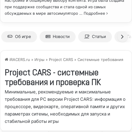
настройке и обширному выбору контента. Игра была создана
при поддержке сообщества и стала одной из самых
обсуждаемых в мире автосимуляторо
… Подробнее
Об игре
Новости
Статьи
Га
iRACERS.ru
»
Игры
»
Project CARS
» Системные требования
Project CARS - системные
требования и проверка ПК
Минимальные, рекомендуемые и максимальные
требования для PC версии Project CARS: информация о
процессоре, видеокарте, оперативной памяти и других
параметрах ситемы, необходимых для запуска и
стабильной работы игры