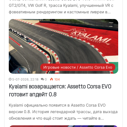
GT2/GT4, VW Golf R, трасса Kyalami, улучшенный VR с
фовеативным рендерингом и кастомные ливреи в…
Игровые новости / Assetto Corsa Evo
5-07-2026, 22:18
0
104
Kyalami возвращается: Assetto Corsa EVO
готовит апдейт 0.8
Kyalami официально появится в Assetto Corsa EVO
версии 0.8. История легендарной трассы, дата выхода
обновления и что ещё стоит ждать — читайте в…