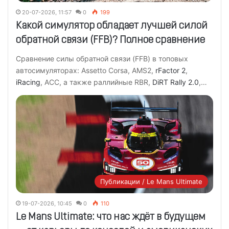
20-07-2026, 11:57
0
199
Какой симулятор обладает лучшей силой
обратной связи (FFB)? Полное сравнение
Сравнение силы обратной связи (FFB) в топовых
автосимуляторах: Assetto Corsa, AMS2,
rFactor 2
,
iRacing
, ACC, а также раллийные RBR,
DiRT Rally 2.0
,…
Публикации / Le Mans Ultimate
19-07-2026, 10:45
0
110
Le Mans Ultimate: что нас ждёт в будущем