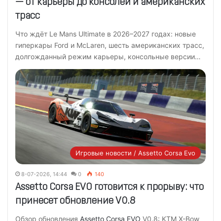
— от карьеры до консолей и американских
трасс
Что ждёт Le Mans Ultimate в 2026–2027 годах: новые
гиперкары Ford и McLaren, шесть американских трасс,
долгожданный режим карьеры, консольные версии…
Игровые новости / Assetto Corsa Evo
8-07-2026, 14:44
0
140
Assetto Corsa EVO готовится к прорыву: что
принесет обновление V0.8
Обзор обновления
Assetto Corsa EVO
V0.8: KTM X-Bow