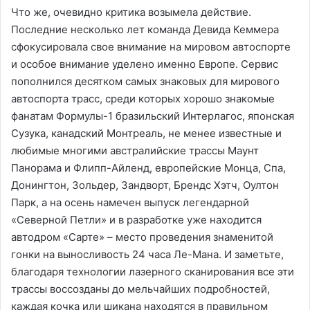
Что же, очевидно критика возымела действие.
Последние несколько лет команда Девида Кеммера
сфокусировала свое внимание на мировом автоспорте
и особое внимание уделено именно Европе. Сервис
пополнился десятком самых знаковых для мирового
автоспорта трасс, среди которых хорошо знакомые
фанатам Формулы-1 бразильский Интерлагос, японская
Сузука, канадский Монтреаль, не менее известные и
любимые многими австралийские трассы Маунт
Панорама и Флипп-Айленд, европейские Монца, Спа,
Донингтон, Зольдер, Зандворт, Брендс Хэтч, Оултон
Парк, а на осень намечен выпуск легендарной
«Северной Петли» и в разработке уже находится
автодром «Сарте» – место проведения знаменитой
гонки на выносливость 24 часа Ле-Мана. И заметьте,
благодаря технологии лазерного сканирования все эти
трассы воссозданы до мельчайших подробностей,
каждая кочка или шикана находятся в правильном