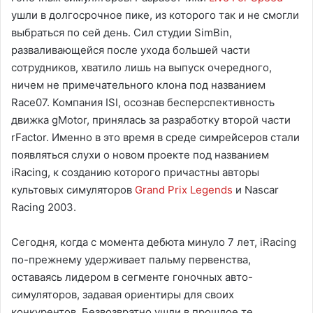
ушли в долгосрочное пике, из которого так и не смогли
выбраться по сей день. Сил студии SimBin,
разваливающейся после ухода большей части
сотрудников, хватило лишь на выпуск очередного,
ничем не примечательного клона под названием
Race07. Компания ISI, осознав бесперспективность
движка gMotor, принялась за разработку второй части
rFactor. Именно в это время в среде симрейсеров стали
появляться слухи о новом проекте под названием
iRacing, к созданию которого причастны авторы
культовых симуляторов
Grand Prix Legends
и Nascar
Racing 2003.
Сегодня, когда с момента дебюта минуло 7 лет, iRacing
по-прежнему удерживает пальму первенства,
оставаясь лидером в сегменте гоночных авто-
симуляторов, задавая ориентиры для своих
конкурентов. Безвозвратно ушли в прошлое те