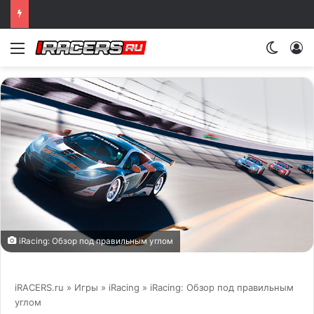
Какой симулятор обладает лучшей силой обратной связи (FFB)? Полное сравнение
Меню
Switch
iRacing
: Обзор под правильным углом
iRACERS.ru
»
Игры
»
iRacing
» iRacing: Обзор под правильным
углом