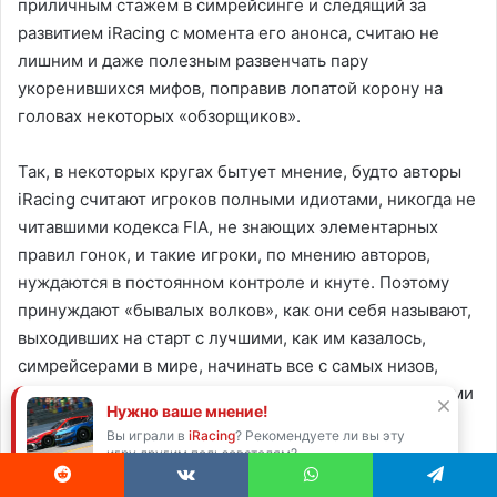
приличным стажем в симрейсинге и следящий за
развитием iRacing с момента его анонса, считаю не
лишним и даже полезным развенчать пару
укоренившихся мифов, поправив лопатой корону на
головах некоторых «обзорщиков».
Так, в некоторых кругах бытует мнение, будто авторы
iRacing считают игроков полными идиотами, никогда не
читавшими кодекса FIA, не знающих элементарных
правил гонок, и такие игроки, по мнению авторов,
нуждаются в постоянном контроле и кнуте. Поэтому
принуждают «бывалых волков», как они себя называют,
выходивших на старт с лучшими, как им казалось,
симрейсерами в мире, начинать все с самых низов,
наряду со штрафниками: крашерами, нубами и прочими
Нужно ваше мнение!
нфсерами, как они видят «новичковые» серии iRacing,
Вы играли в
iRacing
? Рекомендуете ли вы эту
прокладывая путь в верхние эшелоны, молчаливо
игру другим пользователям?
терпя ограничения игры.