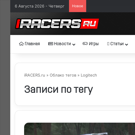
6 Августа 2026 - Четверг
Новое
NASCAR 26: дата выход
Главная
Новости
Игры
Статьи
iRACERS.ru
»
Облако тегов
» Logitech
Записи по тегу