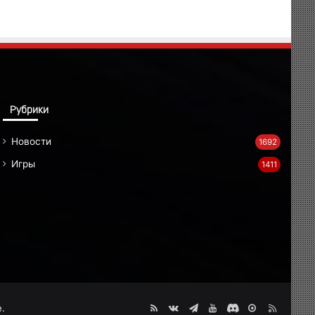
Рубрики
Новости
1692
Игры
1411
.
RSS
vk.com
Telegram
RuTube
Discord
MAX
Dzen