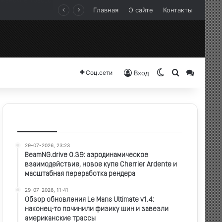
Главная
О сайте
Контакты
Switch skin
Search for
Sideba
Соц.сети
Вход
Новые записи
29-07-2026, 23:23
BeamNG.drive 0.39: аэродинамическое
взаимодействие, новое купе Cherrier Ardente и
масштабная переработка рендера
29-07-2026, 11:41
Обзор обновления Le Mans Ultimate v1.4:
наконец-то починили физику шин и завезли
американские трассы