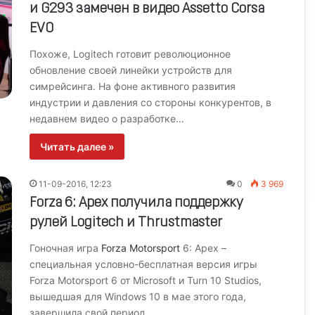
и G293 замечен в видео Assetto Corsa
EVO
Похоже, Logitech готовит революционное
обновление своей линейки устройств для
симрейсинга. На фоне активного развития
индустрии и давления со стороны конкурентов, в
недавнем видео о разработке…
Читать далее »
11-09-2016, 12:23
0
3 969
Forza 6: Apex получила поддержку
рулей Logitech и Thrustmaster
Гоночная игра
Forza Motorsport
6: Apex –
специальная условно-бесплатная версия игры
Forza Motorsport 6 от Microsoft и Turn 10 Studios,
вышедшая для Windows 10 в мае этого года,
завершила свой период…