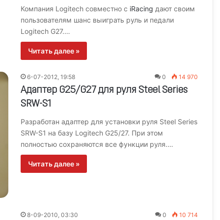
Компания Logitech совместно с
iRacing
дают своим
пользователям шанс выиграть руль и педали
Logitech G27.…
Читать далее »
6-07-2012, 19:58
0
14 970
Адаптер G25/G27 для руля Steel Series
SRW-S1
Разработан адаптер для установки руля Steel Series
SRW-S1 на базу Logitech G25/27. При этом
полностью сохраняются все функции руля.…
Читать далее »
8-09-2010, 03:30
0
10 714