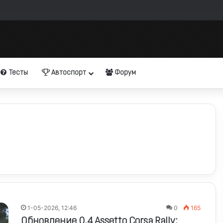
а, технические нововведения и детали геймплея
Тесты
Автоспорт
Форум
1-05-2026, 12:46
0
165
Обновление 0.4 Assetto Corsa Rally: