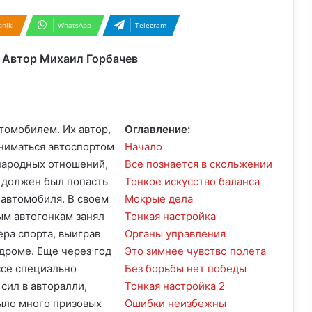
niki
WhatsApp
Telegram
. Автор Михаил Горбачев
томобилем. Их автор,
Оглавление:
ниматься автоспортом
Начало
народных отношений,
Все познается в скольжении
 должен был попасть
Тонкое искусство баланса
 автомобиля. В своем
Мокрые дела
м автогонкам занял
Тонкая настройка
ра спорта, выиграв
Органы управления
дроме. Еще через год
Это зимнее чувство полета
ссе специально
Без борьбы нет победы
сил в авторалли,
Тонкая настройка 2
было много призовых
Ошибки неизбежны