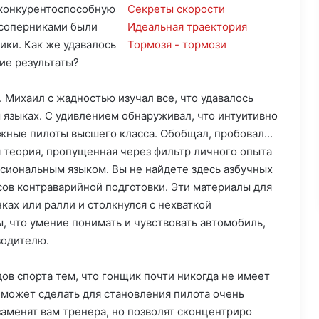
ь конкурентоспособную
Секреты скорости
а соперниками были
Идеальная траектория
ки. Как же удавалось
Тормозя - тормози
ие результаты?
. Михаил с жадностью изучал все, что удавалось
 языках. С удивлением обнаруживал, что интуитивно
жные пилоты высшего класса. Обобщал, пробовал...
я теория, пропущенная через фильтр личного опыта
сиональным языком. Вы не найдете здесь азбучных
сов контраварийной подготовки. Эти материалы для
ках или ралли и столкнулся с нехваткой
, что умение понимать и чувствовать автомобиль,
водителю.
ов спорта тем, что гонщик почти никогда не имеет
р может сделать для становления пилота очень
заменят вам тренера, но позволят сконцентриро