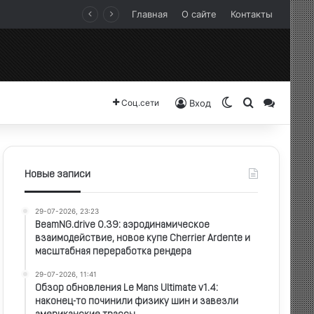
Главная
О сайте
Контакты
Switch skin
Search for
Sideba
Соц.сети
Вход
Новые записи
29-07-2026, 23:23
BeamNG.drive 0.39: аэродинамическое
взаимодействие, новое купе Cherrier Ardente и
масштабная переработка рендера
29-07-2026, 11:41
Обзор обновления Le Mans Ultimate v1.4:
наконец-то починили физику шин и завезли