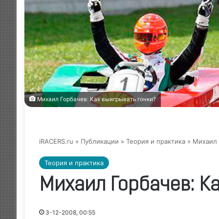
Михаил Горбачев: Как выигрывать гонки?
iRACERS.ru
»
Публикации
»
Теория и практика
» Михаил 
Теория и практика
Михаил Горбачев: К
3-12-2008, 00:55