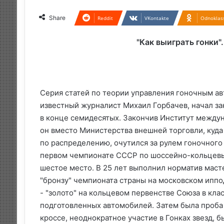
Share
Reddit
VKontakte
Odnoklass
"Как выиграть гонки"
Серия статей по теории управления гоночным ав
известный журналист Михаил Горбачев, начал за
в конце семидесятых. Закончив Институт между
он вместо Министерства внешней торговли, куда
по распределению, очутился за рулем гоночного
первом чемпионате СССР по шоссейно-кольцевы
шестое место. В 25 лет выполнил норматив масте
"бронзу" чемпионата страны на московском иппо
- "золото" на кольцевом первенстве Союза в кла
подготовленных автомобилей. Затем была проба 
кроссе, неоднократное участие в Гонках звезд, 