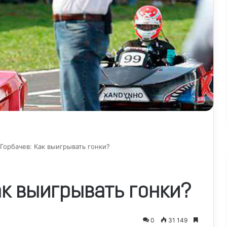
Горбачев: Как выигрывать гонки?
ак выигрывать гонки?
0
31 149