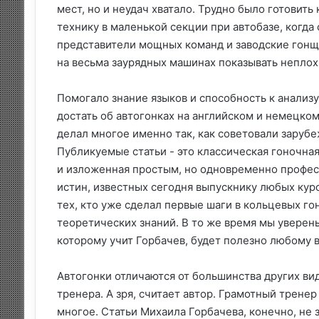
мест, но и неудач хватало. Трудно было готовит
технику в маленькой секции при автобазе, когд
представители мощных команд и заводские гонщи
на весьма заурядных машинах показывать неплох
Помогало знание языков и способность к анализу
достать об автогонках на английском и немецком
делал многое именно так, как советовали зарубе
Публикуемые статьи - это классическая гоночна
и изложенная простым, но одновременно профес
истин, известных сегодня выпускнику любых кур
тех, кто уже сделал первые шаги в кольцевых гон
теоретических знаний. В то же время мы уверены
которому учит Горбачев, будет полезно любому 
Автогонки отличаются от большинства других вид
тренера. А зря, считает автор. Грамотный трене
многое. Статьи Михаила Горбачева, конечно, не 