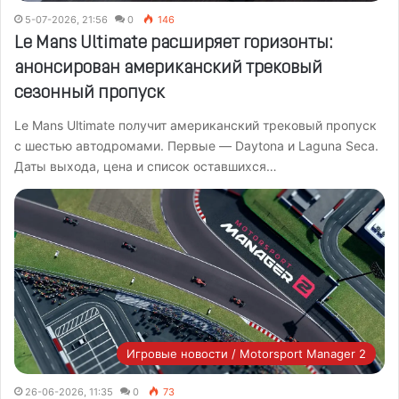
5-07-2026, 21:56
0
146
Le Mans Ultimate расширяет горизонты:
анонсирован американский трековый
сезонный пропуск
Le Mans Ultimate получит американский трековый пропуск
с шестью автодромами. Первые — Daytona и Laguna Seca.
Даты выхода, цена и список оставшихся…
Игровые новости / Motorsport Manager 2
26-06-2026, 11:35
0
73