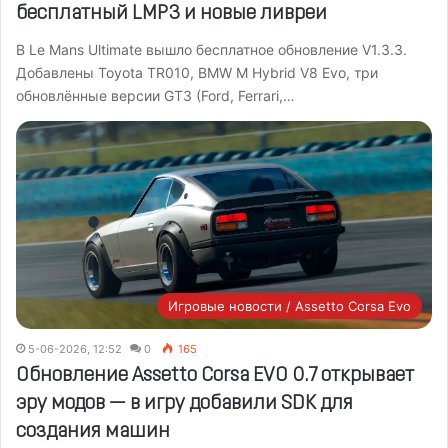
бесплатный LMP3 и новые ливреи
В Le Mans Ultimate вышло бесплатное обновление V1.3.3.
Добавлены Toyota TR010, BMW M Hybrid V8 Evo, три
обновлённые версии GT3 (Ford, Ferrari,…
Игровые новости / Assetto Corsa Evo
5-06-2026, 12:52
0
165
Обновление Assetto Corsa EVO 0.7 открывает
эру модов — в игру добавили SDK для
создания машин