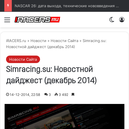
NASCAR 26: дата выхода, технические нововведения и детали геймплея
Меню
Switch
iRACERS.ru
»
Новости
»
Новости Сайта
» Simracing.su:
Новостной дайджест (декабрь 2014)
Новости Сайта
Simracing.su: Новостной
дайджест (декабрь 2014)
14-12-2014, 22:58
3
3 492