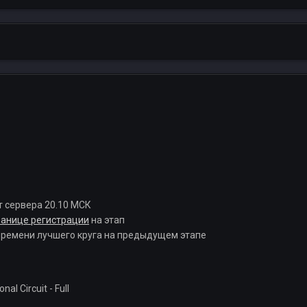
т сервера 20.10 МСК
ранице регистрации
на этап
 времени лучшего круга на предыдущем этапе
al Circuit - Full