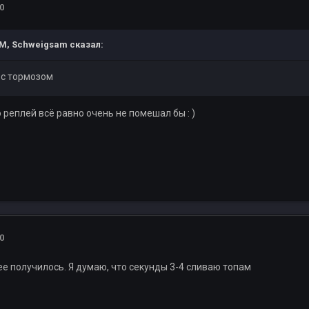
0
AM,
Schweigsam
сказал:
и с тормозом
 реплей всё равно очень не помешал бы : )
0
ее получилось. Я думаю, что секунды 3-4 сливаю топам