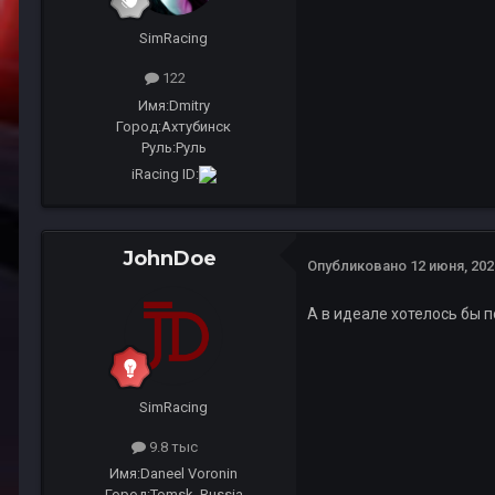
SimRacing
122
Имя:
Dmitry
Город:
Ахтубинск
Руль:
Руль
iRacing ID:
JohnDoe
Опубликовано
12 июня, 202
А в идеале хотелось бы п
SimRacing
9.8 тыс
Имя:
Daneel Voronin
Город:
Tomsk, Russia