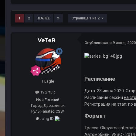
1
2
ДАЛЕЕ
Страница 1 из 2
VeTeR
Опубликовано
9 июня, 2020
Расписание
T.Eagle
Дата: 23 июня 2020. Стар
19.2 тыс
Расписание сессий
на ст
Имя:
Евгений
Регистрация на этап: по
Город:
Дзержинск
Руль:
Fanatec CSW
Формат
iRacing ID:
Трасса: Okayama Internation
Автомобили: V8SC - 2014