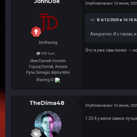
JohnDoe
Опубликовано
12 июня, 202
В 6/12/2020 в 10:18 
Аккуратно. И с газом, 
SimRacing
Это я уже сам понял — но
9.8 тыс
Имя:
Daneel Voronin
Город:
Tomsk, Russia
Руль:
Simagic Alpha Mini
iRacing ID:
TheDima48
Опубликовано
12 июня, 202
1:33.4 у меня самое лучш