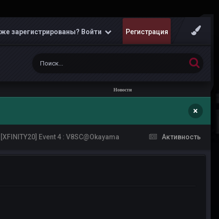
же зарегистрированы? Войти
Регистрация
Новости
×
[XFINITY20] Event 4 : V8SC@Okayama
Активность