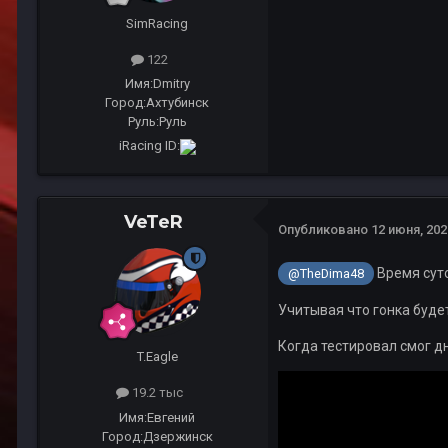
SimRacing
122
Имя:
Dmitry
Город:
Ахтубинск
Руль:
Руль
iRacing ID:
VeTeR
Опубликовано
12 июня, 202
Время сут
@TheDima48
Учитывая что гонка будет
Когда тестировал смог д
T.Eagle
19.2 тыс
Имя:
Евгений
Город:
Дзержинск