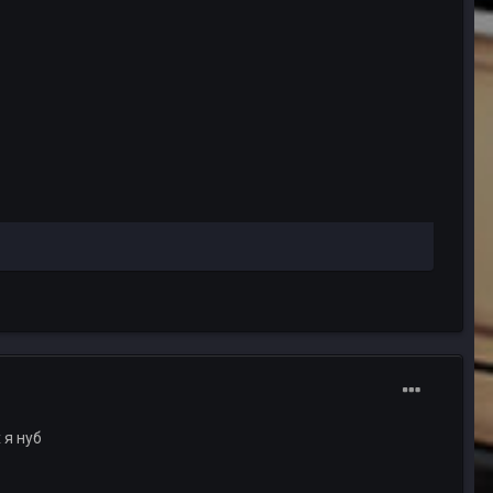
 я нуб