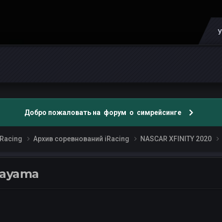
У
Добро пожаловать на форум о симрейсинге
Racing
Архив соревнований iRacing
NASCAR XFINITY 2020
kayama