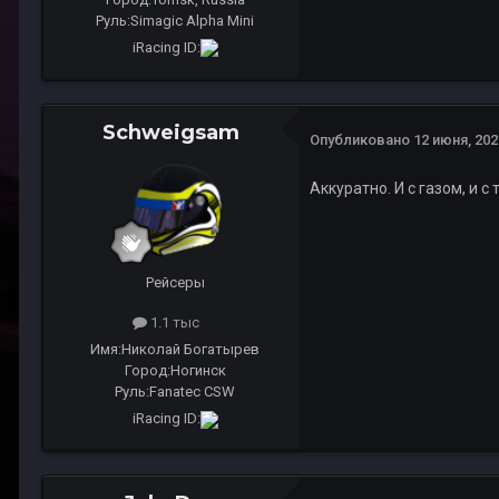
Руль:
Simagic Alpha Mini
iRacing ID:
Schweigsam
Опубликовано
12 июня, 202
Аккуратно. И с газом, и с
Рейсеры
1.1 тыс
Имя:
Николай Богатырев
Город:
Ногинск
Руль:
Fanatec CSW
iRacing ID: