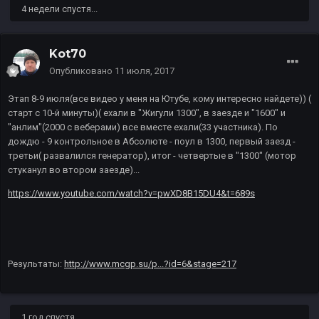
4 недели спустя...
Kot70
Опубликовано
11 июля, 2017
Этап 8-9 июля(все видео у меня на Ютубе, кому интересно найдете)) (
старт с 10-й минуты)( ехали в "Жигули 1300", в заезде и "1600" и
"анлим"(2000 с веберами) все вместе ехали(33 участника). По
дождю - 9 контрольное в Абсолюте - поул в 1300, первый заезд -
третьи( развалился генератор), итог - четвертые в "1300" (мотор
стуканул во втором заезде)...
https://www.youtube.com/watch?v=pwXD8B15DU4&t=689s
Результаты:
http://www.mcgp.su/p...?id=6&stage=217
1 год спустя...