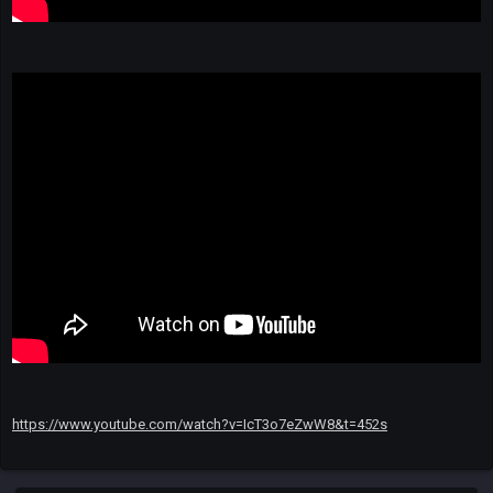
https://www.youtube.com/watch?v=IcT3o7eZwW8&t=452s