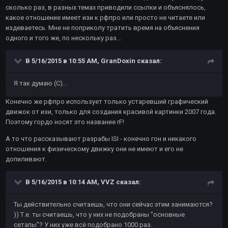
сколько раз, в разных темах приводили ссылки и объяснялось,
какое отношение имеет изи к рфпро или просто не читаете или
издеваетесь. Мне не поприколу тратить время на объяснения
одного и того же, по нескольку раз...
В 5/16/2015 в 10:55 AM, GranDoxin сказал:
Я так думаю (С)...
Конечно же рфпро использует только устаревший графический
движок от изи, только для создания красивой картинки 2007 года.
Поэтому гордо носят это название rF!
А то что рассказывают разрабы ISI - конечно гон и никакого
отношения к физическому движку они не имеют и его не
допиливают.
В 5/16/2015 в 10:14 AM, VVZ сказал:
Ты действительно считаешь, что они сейчас этим занимаются?
)) Т.е. ты считаешь, что у них не подобраны "основные
сетапы"? У них уже всё подобрано 1000 раз.