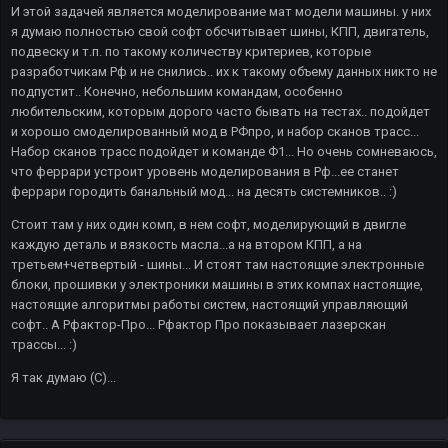
И этой задачей является моделирование мат модели машины. у них
я думаю полностью свой софт обсчитывает шины, КПП, двигатель,
подвеску и т.п. по такому количеству критериев, которые
разработчикам Рф и не снились.. их к такому объему данных никто не
подпустит.. Конечно, небольшим командам, особенно
любительским, которым дорого часто бывать на тестах.. подойдет
и хорошо смоделированный мод в РФпро, и набор сканов трасс...
Набор сканов трасс подойдет и команде Ф1... Но очень сомневаюсь,
что феррари устроит уровень моделирования в Рф...ее станет
феррари городить банальный мод... на десять системников.. :)
Стоит там у них один комп, в нем софт, моделирующий в двигле
каждую деталь и вязкость масла...а на втором КПП, а на
третьем+четвертый - шины... И стоят там настоящие электронные
блоки, прошивки у электроники машины в этих компах настоящие,
настоящие алгоритмы работы систем, настоящий управляющий
софт.. А Рфактор-Про... Рфактор Про показывает лазерскан
трассы... :)
Я так думаю (С)...