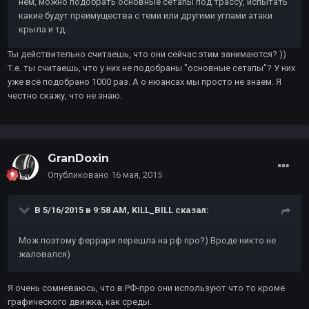
нем, можно подобрать основные сетапы под трассу, испытать
какие будут преимущества с теми или другими углами атаки
крыла и тд..
Ты действительно считаешь, что они сейчас этим занимаются? ))
Т.е. ты считаешь, что у них не подобраны "основные сетапы"? У них
уже всё подобрано 1000 раз. А о нюансах мы просто не знаем. Я
честно скажу, что не знаю.
GranDoxin
Опубликовано
16 мая, 2015
В 5/16/2015 в 9:58 AM, KILL_BILL сказал:
Мож поэтому феррари перешла на рф про?) Вроде никто не
жаловался)
Я очень сомневаюсь, что в РФ-про они используют что то кроме
графического движка, как среды.