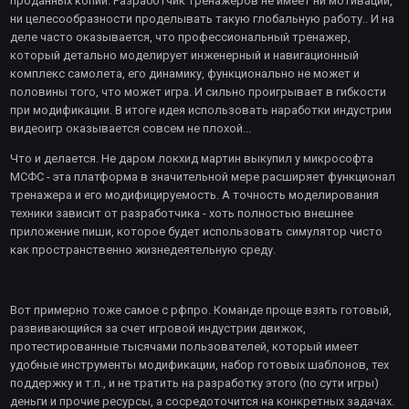
проданных копий. Разработчик тренажеров не имеет ни мотивации,
ни целесообразности проделывать такую глобальную работу.. И на
деле часто оказывается, что профессиональный тренажер,
который детально моделирует инженерный и навигационный
комплекс самолета, его динамику, функционально не может и
половины того, что может игра. И сильно проигрывает в гибкости
при модификации. В итоге идея использовать наработки индустрии
видеоигр оказывается совсем не плохой...
Что и делается. Не даром локхид мартин выкупил у микрософта
МСФС - эта платформа в значительной мере расширяет функционал
тренажера и его модифицируемость. А точность моделирования
техники зависит от разработчика - хоть полностью внешнее
приложение пиши, которое будет использовать симулятор чисто
как пространственно жизнедеятельную среду.
Вот примерно тоже самое с рфпро. Команде проще взять готовый,
развивающийся за счет игровой индустрии движок,
протестированные тысячами пользователей, который имеет
удобные инструменты модификации, набор готовых шаблонов, тех
поддержку и т.п., и не тратить на разработку этого (по сути игры)
деньги и прочие ресурсы, а сосредоточится на конкретных задачах.