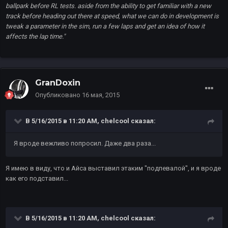
ballpark before RL tests. aside from the ability to get familiar with a new
track before heading out there at speed, what we can do in development is
tweak a parameter in the sim, run a few laps and get an idea of how it
affects the lap time."
GranDoxin
Опубликовано
16 мая, 2015
В 5/16/2015 в 11:20 AM, chelcool сказал:
Я вроде вежливо попросил. Даже два раза...
Я имею в виду, что и Айса выставил этаким "подпевалой", и я вроде
как его подставил...
В 5/16/2015 в 11:20 AM, chelcool сказал: