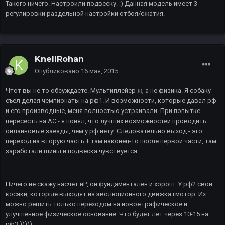
Такого ничего. Настроили подвеску. :) Данная модель имеет 3
регулировки раздельной настройки отбоя/сжатия.
KnellRohan
Опубликовано
16 мая, 2015
Чтот вы не то обсуждаете. Мультиплейер ж, а не физика. Я собаку
съел делая чемпионаты на рф1. И возможности, которые давал рф
и его производные, меня полностью устраивали. При попытке
пересесть на АС - я понял, что лучших возможностей проводить
онлайновые заезды, чем у рф нету. Следовательно выход - это
переход на вторую часть + там наконец-то после первой части, там
заработали шины и подвеска чувствуется.
Ничего не скажу насчет иР, он фундаментален и хорош. У рф2 свои
косяки, которые выходят из эволюционного движка гмотор. Их
можно решить только переходом на новое графическое и
улучшенное физическое основание. Что будет лет через 10-15 на
рф3 )))))