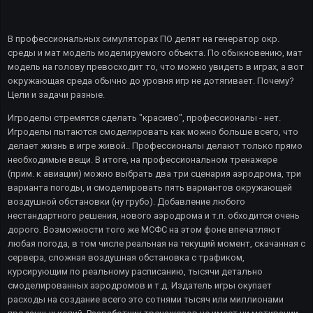
В профессиональных симуляторах ПО делят на генератор окр.
среды и мат модель моделируемого объекта. По обыкновению, мат
модель на голову превосходит то, что можно увидеть в играх, а вот
окружающая среда обычно до уровня игр не дотягивает. Почему?
Цели и задачи разные.
Игроделы стремятся сделать "красиво", профессионалы - нет.
Игроделы пытаются смоделировать как можно больше всего, что
делает жизнь в игре живой.. Профессионалы делают только прямо
необходимые вещи. В итоге, на профессиональном тренажере
(прим. к авиации) можно выбрать два три сценария аэродрома, три
варианта погоды, и смоделировать пять вариантов окружающей
воздушной обстановки (ну грубо). Добавление любого
нестандартного решения, нового аэродрома и т.п. обходится очень
дорого. Возможности того же МСФС на этом фоне впечатляют
любая погода, в том числе реальная на текущий момент, скачанная с
сервера, сложная воздушная обстановка с трафиком,
курсирующим по реальному расписанию, тысячи детально
смоделированных аэродромов и т.д. Издатель игры окупает
расходы на создание всего это сотнями тысяч или миллионами