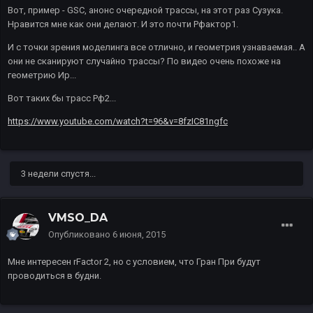
Вот, пример - GSC, анонс очередной трассы, на этот раз Сузука.
Нравится мне как они делают. И это почти Рфактор1.
И с точки зрения моделинга все отлично, и геометрия узнаваемая.. А
они не сканируют случайно трассы? По видео очень похоже на
геометрию Ир...
Вот таких бы трасс Рф2...
https://www.youtube.com/watch?t=96&v=8fzIC81ngfc
3 недели спустя...
VMSO_DA
Опубликовано
6 июня, 2015
Мне интересен rFactor 2, но с условием, что Гран При будут
проводиться в будни.