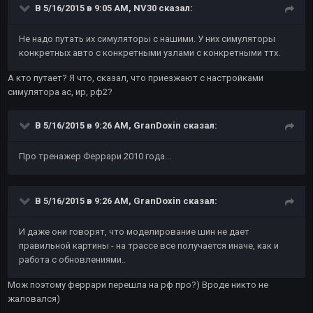
В 5/16/2015 в 9:05 AM, NV30 сказал:
Не надо путать их симуляторы с нашими. У них симуляторы
конкретных авто с конкретными узлами с конкретными ттх.
А кто путает? Я что, сказал, что приезжают с настройками
симулятора ас, ир, рф2?
В 5/16/2015 в 9:26 AM, GranDoxin сказал:
Про тренажер Феррари 2010 года...
В 5/16/2015 в 9:26 AM, GranDoxin сказал:
И даже они говорят, что моделирование шин не дает
правильной картины - на трассе все получается иначе, как и
работа с обновлениями..
Мож поэтому феррари перешла на рф про?) Вроде никто не
жаловался)