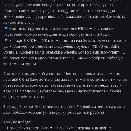
Для пружин распечатаны держатели на 3д принтере улучшая
оригинальную конструкцию. На педали газа есть колечки для
уменьшения хода (в оригинале невозможно настроить). Все можно
привести в сток.
Комплект пружин и эластомеров для P1000 — для тонкой
настройки тормозной педали под любой стиль и тип машин.
Simagic QR70 Half (70 мм) — половинный быстросъём со стороны
руля. Совместим с любыми сторонними рулями PCD 70 мм: Cube
Controls, Ascher Racing, Simucube Wheels, Conspit и др. Комплект НЕ
привязан только к экосистеме Simagic — можно собрать гибрид с
кастомным рулём.
Состояние: хорошее, без сколов. Честно по косметике: на месте
посадки QR на базе есть лёгкие царапины — это естественный износ,
потёртость краски, от установки/съёма руля, такие следы есть у
всех баз с подобным креплением, механического износа и люфта
нет, всё работает чётко.
Все родные коробки в наличии, основной крепёж и винты на месте,
всё необходимое для установки и полноценной работы.
Кому подойдёт:
— Полностью готовый комплект, ничего докупать не нужно.