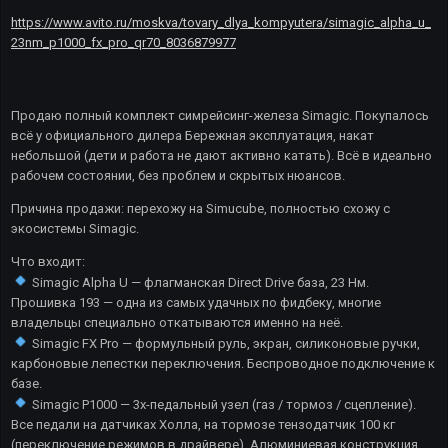
https://www.avito.ru/moskva/tovary_dlya_kompyutera/simagic_alpha_u_
23nm_p1000_fx_pro_qr70_8036879977
Продаю полный комплект симрейсинг-железа Simagic. Покупалось
всё у официального дилера Бережная эксплуатация, накат
небольшой (дети и работа не дают активно катать). Всё в идеально
рабочем состоянии, без проблем и скрытых нюансов.
Причина продажи: перехожу на Simucube, полностью схожу с
экосистемы Simagic.
Что входит:
Simagic Alpha U — флагманская Direct Drive база, 23 Нм.
Прошивка 193 — одна из самых удачных по фидбеку, многие
владельцы специально откатываются именно на неё.
Simagic FX Pro — формульный руль, экран, силиконовые ручки,
карбоновые лепестки переключения. Беспроводное подключение к
базе.
Simagic P1000 — 3х-педальный узел (газ / тормоз / сцепление).
Все педали на датчиках Холла, на тормозе тензодатчик 100 кг
(переключение режимов в драйвере). Алюминиевая конструкция.