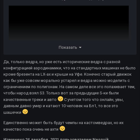
Показать
Да, только ведра, но уже есть исторические ведра с разной
конфигурацией аэродинамики, что на стандартных машинах не было
кроме брезента на LX-ах и крыши на Уфе. Конечно старый движок
как бы уже совсем морально устарел и ведра можно моделить с
ограничением по полигонам. На самом деле все это попахивает тем,
Лучше бы уже что-то сделали с этими дергающимися
чтобы народ взял S3. Только вот за предыдущие S-ки были
машинками в онлайн, выглядит совсем не презентабельно. И
качественные треки и авто
С учетом того что онлайн, увы,
это официальный ролик от разрабов.
давным давно умер и катают 10 человек на Бл1, то все это
шашечки
Единственно может быть будут чемпы на кастомведрах, но их
качество пока очень не ахти
Изменено
24 декабря, 2021
пользователем Nesquik