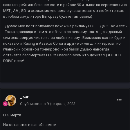
накатав рейтинг безопасности в районе 90 и выше на серверах типа
MRT , AA , GD и схожих можно смело учавствовать в любых гонках
в любом симуляторе Вы сразу будете там своим)
Думаю мой пост получился похож на рекламу LFS..... Да !!! Так и есть
. Только разница в том что обычно за рекламу платят , а я данный
сим рекламирую чисто из-за любви к нему . Возможно как-ни будь и
покатаю и iRacing и Assetto Corsa и другие симы для интереса , но
главной и основной тренировочной базой думаю навсегда
останется бессмертная LFS !!! Спасибо всем кто дочитал!) и GOOD
DRIVE вcем!
_rar
Опубликовано
9 февраля, 2023
LFS мертв.
Но останется в нашей памяти.