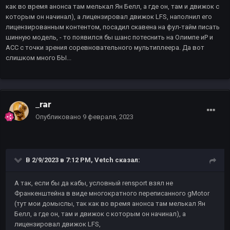
как во время анонса там мелькал Ян Белл, а где он, там и движок с
которым он начинал), а лицензировал движок LFS, наполнил его
лицензированным контентом, посадил скавена на фул-тайм писать
шинную модель, - то появился бы шанс потеснить на Олимпе иР и
АСС с точки зрения соревновательного мультиплеера. Да вот
слишком много БЫ...
_rar
Опубликовано
9 февраля, 2023
В 2/9/2023 в 7:12 PM,
Vetch
сказал:
А так, если бы да кабы, условный rensport взял не
Франкенштейна в виде многократного переписанного gMotor
(тут мои домыслы, так как во время анонса там мелькал Ян
Белл, а где он, там и движок с которым он начинал), а
лицензировал движок LFS,