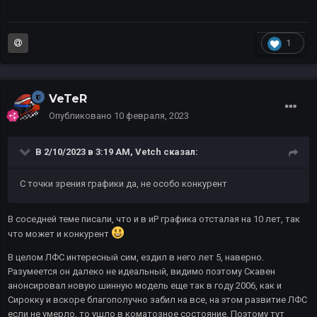
1
VeTeR
Опубликовано
10 февраля, 2023
В 2/10/2023 в 3:19 AM,
Vetch
сказал:
С точки зрения графики да, не особо конкурент
В соседней теме писали, что и в иР графика отсталая на 10 лет, так
что может и конкурент
В целом ЛФС интересный сим, ездил в него лет 5, наверно.
Разумеется он далеко не идеальный, видимо поэтому Скавен
анонсировал новую шинную модель еще так в году 2006, как и
Сирокку и вскоре благополучно забил на все, на этом развитие ЛФС
если не умерло, то ушло в коматозное состояние. Поэтому тут