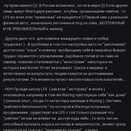
Ну прям мамонт))) В России возможно , но не в мире ))) Если другие
симы живут благодаря рекламе , ютубам, организациям чемпов , то
LFS во всех этих "примочках" не нуждается !) Первый сим с реальной
физикой авто , изначально заточенный под он-лайн , БЕСПЛАТНЫЙ
И НЕ ТРЕБОВАТЕЛЬНЫЙ к железу .
Другое дело что для новичка жаждущего славы и побед
трудноват ) . А проблема в том что настройки авто по "умолчанию"
достаточно "злые" и новичку пробующему себя в симрейсе бывает
трудно справится с управлением , вдобавок попав в он-лайн на
сервер новичёк сталкивается с "монстрами" некоторые из
которых уже более 10 лет вкатывают трассу и машину и
естественно их результаты людям кажутся не достижимами
результатами. Эти моменты пугают многих новых пользователей....
НО!!! Пройдя школу LFS ( накатав " моторику" в мозге )
оказавшись например в том-же iRacing чувствуешь себя "как дома"
) (личный опыт , когда-то катал пару месяцев в iRacing ). Система
"рейтинга безопасности " по которой в iRacinge получаешь
продвижение , существует и в LFS с той только разницей что
"рейтинг" ни как не влияет на доступ куда либо , то-есть чел не
способный проехать и круга не попав в неприятность , может сразу
оказаться на трассе с "лучшими из лучших" , однако