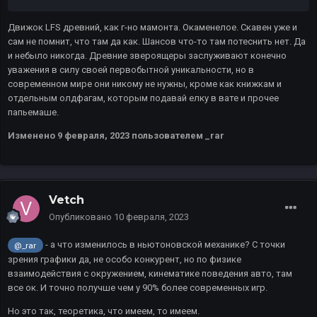
Движок LFS древний, как г-но мамонта. Окаменелое. Скавен уже и
сам не помнит, что там да как. Шансов что-то там потеснить нет. Да
и небыло никогда. Древние звероящеры заслуживают конечно
уважения в силу своей первобытной уникальности, но в
современном мире они никому не нужны, кроме как книжкам и
отдельным олдфагам, которым подавай елку в вате и прочее
папьемаше.
Изменено
9 февраля, 2023
пользователем _rar
Vetch
Опубликовано
10 февраля, 2023
- а что изменилось в ньютоновской механике? С точки
@_rar
зрения графики да, не особо конкурент, но по физике
взаимодействия с окружением, кинематике поведения авто, там
все ок. И точно получше чем у 90% более современных игр.
Но это так, теоретика, что имеем, то имеем.