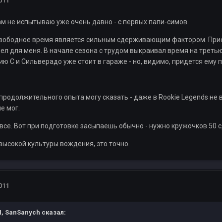
011
м не испытываю уже очень давно - с первых папи-симов.
свободное время является сильным сдерживающим фактором. Приор
ел для меня. В начале сезона с трудом выкраивал время на третью 
 С и Сильверадо уже стоит в гараже - но, видимо, придется ему п
продолжительного опыта могу сказать - даже в Rookie Legends не в
е мог.
все. Вот при подготовке засыпаешь обычно - нужно кружочков 50 с
высокой культуры вождения, это точно.
011
AM, SanSanych сказал: