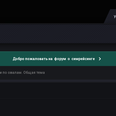
У
Добро пожаловать на форум о симрейсинге
и по овалам. Общая тема