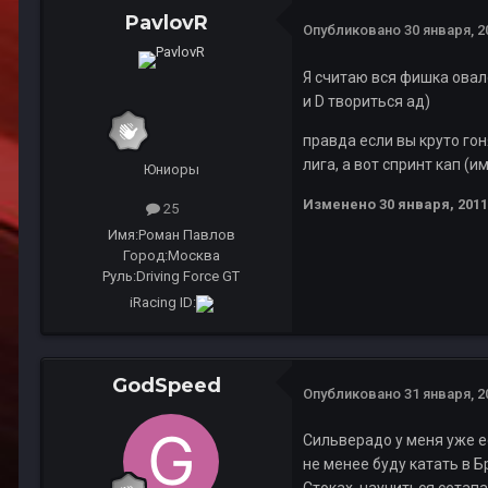
PavlovR
Опубликовано
30 января, 2
Я считаю вся фишка овало
и D твориться ад)
правда если вы круто гон
лига, а вот спринт кап (и
Юниоры
Изменено
30 января, 2011
25
Имя:
Роман Павлов
Город:
Москва
Руль:
Driving Force GT
iRacing ID:
GodSpeed
Опубликовано
31 января, 2
Сильверадо у меня уже ес
не менее буду катать в 