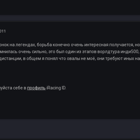
011
онок на легендах, борьба конечно очень интересная получается, н
мнилась очень сильно, это был один из этапов ворлдтура инди500, 
дистанции, в общем я понял что овалы не моё, они требуют иных 
уйста себе в
профиль
iRacing ID.