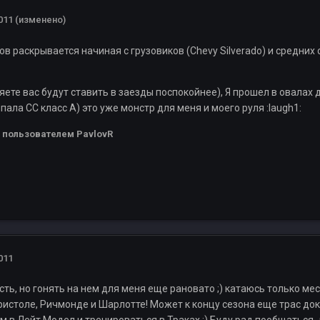
011
(изменено)
в раскрывается начиная с грузовиков (Chevy Silverado) и средних с
яете вас будут ставить в заезды поспокойнее), Я прошел в овалах 
мпала СС класс А) это уже монстр для меня и моего руля :laugh1:
пользователем PavlovR
011
ть, но гонять на нем для меня еще рановато ;) катаюсь только ме
Бристоле, Ричмонде и Шарлотте! Может к концу сезона еще трас до