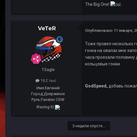
The Big One!
VeTeR
Опубликовано
11 января, 2
Тоже провел несколько г
гонка на овалах мне запо
часа проехали половину 
кольцевые гонки.
T.Eagle
19.2 тыс
GodSpeed,
добавь пожал
Имя:
Евгений
Город:
Дзержинск
Руль:
Fanatec CSW
iRacing ID:
3 недели спустя...