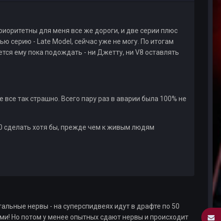
оритетны для меня все же дороги, и две серии плюс
ю серию - Late Model, сейчас уже не могу. По итогам
ется ему пока подождать - ни Джетту, ни V8 оставлять
 все так страшно. Всего пару раз в аварии была 100% не
50 сделать хотя бы, прежде чем к живым людям
тальные нервы - на суперспидвеях идут в драфте по 50
ами! Но потом у менее опытных сдают нервы и происходит