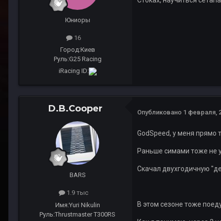
Стоках, научиться сетапа
Юниоры
16
Город:
Киев
Руль:
G25 Racing
iRacing ID:
D.B.Cooper
Опубликовано
1 февраля, 
GodSpeed, у меня прямо т
Раньше симами тоже не ув
Скачал двухгодичную "дем
BARS
1.9 тыс
В этом сезоне тоже поеду
Имя:
Yuri Nikulin
Руль:
Thrustmaster T300RS