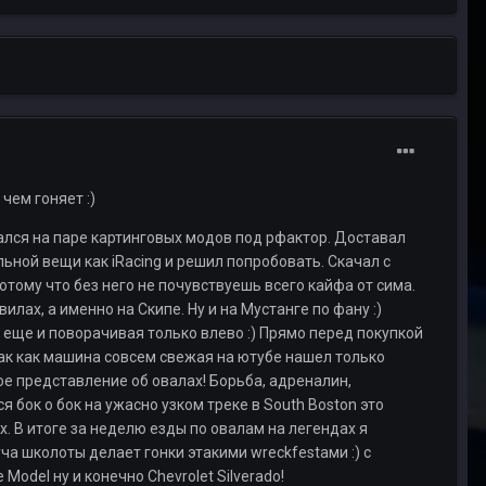
чем гоняет :)
тался на паре картинговых модов под рфактор. Доставал
ьной вещи как iRacing и решил попробовать. Скачал с
отому что без него не почувствуешь всего кайфа от сима.
лах, а именно на Скипе. Ну и на Мустанге по фану :)
еще и поворачивая только влево :) Прямо перед покупкой
о так как машина совсем свежая на ютубе нашел только
мое представление об овалах! Борьба, адреналин,
бок о бок на ужасно узком треке в South Boston это
х. В итоге за неделю езды по овалам на легендах я
ча школоты делает гонки этакими wreckfestами :) с
Model ну и конечно Chevrolet Silverado!