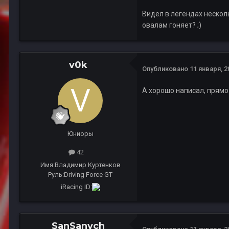
Видел в легендах несколь
овалам гоняет? ;)
v0k
Опубликовано
11 января, 2
А хорошо написал, прямо
Юниоры
42
Имя:
Владимир Куртенков
Руль:
Driving Force GT
iRacing ID:
SanSanych