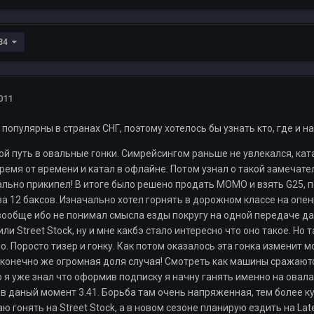
 34
011
популярны в странах СНГ, поэтому хотелось бы узнать кто, где и на 
ой путь в овальные гонки. Симрейсингом раньше не увлекался, ка
емя от времени и катал в офлайне. Потом узнал о такой замечател
ально прикипел! В итоге было решено продать МОМО и взять G25, п
а 12 баксов. Изначально хотел горнять в дорожном классе на опенви
ообще ибо не понимал смысла езды покругу на одной передаче да 
ли Street Stock, ну и мне какбэ стало интересно что оно такое. Н
. Поросто тизер и гонку. Как потом оказалось эта гонка изменит 
конечно же огромная доля случая! Смотреть как машины сражаются 
о я уже знал что оформив подписку я начну ганять именно на овала
 в даный момент 3.41. Борьба там очень напряженная, тем более ку
 гонять на Street Stock, а в новом сезоне планирую ездить на Late 