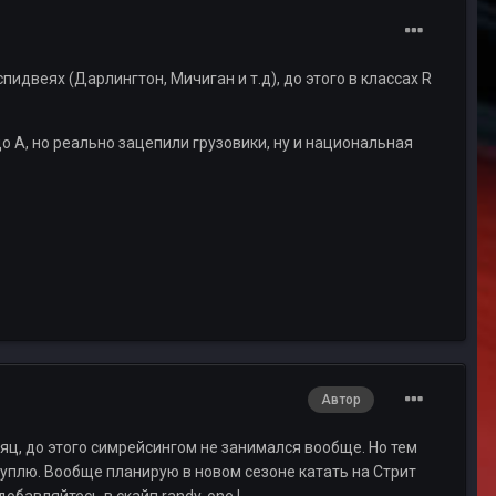
пидвеях (Дарлингтон, Мичиган и т.д), до этого в классах R
до A, но реально зацепили грузовики, ну и национальная
Автор
сяц, до этого симрейсингом не занимался вообще. Но тем
куплю. Вообще планирую в новом сезоне катать на Стрит