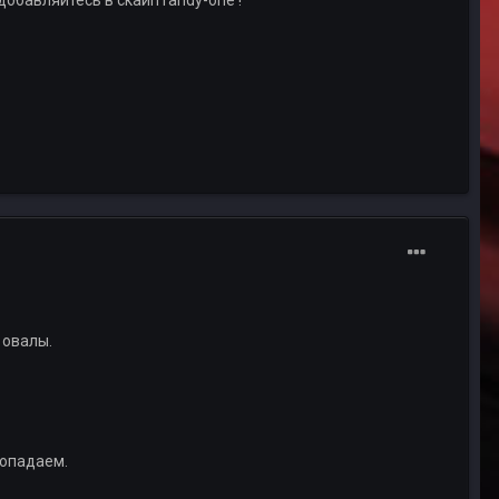
добавляйтесь в скайп randy-one !
 овалы.
попадаем.