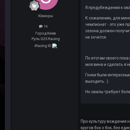
Я предубеждения к ова
Юниоры
К сожалению, для мен
чемпионат - это уже пр
16
сезона должен получит
Город:
Киев
не хочется.
Руль:
G25 Racing
iRacing ID:
По итогам своего пока 
моя вина и сделать я н
Гонки были интересным
выходить. :)
Но овалы требуют боле
Про культуру вождения н
кругов бок о бок, без е