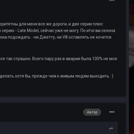
итетны для меня все же дороги, и две серии плюс
серию - Late Model, сейчас уже не могу. По итогам сезона
ока подождать - ни Джетту, ни V8 оставлять не хочется.
се так страшно. Всего пару раз в аварии была 100% не моя
делать хотя бы, прежде чем к живым людям выходить. :)
Автор