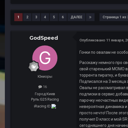
1
2
3
4
5
6
ДАЛЕЕ
Страница 1 из
GodSpeed
Опубликовано
11 января, 2
Гонки по овалам не особо 
Расскажу немного про св
свой старенький МОМО вр
торрента пиратку, и букв
Юниоры
Подписался на 3 месяца з
16
Овалы не рассматривал в
Город:
Киев
подписки в сервис добави
Руль:
G25 Racing
парочку несчастных видео
iRacing ID:
невероятная динамика и 
просто нечто! После этог
получил D класс и мой SR
сегодняшнего дня начинаю