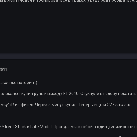
м в Лейт Модел и тренироваться в Траках :) Буду рад пообщаться, 
2011
акая же история ;).
лекался, купил руль к выходу F1 2010. Стукнуло в голову покатать
ку" iR и офигел. Через 5 минут купил. Теперь еще и G27 заказал.
 Street Stock и Late Model. Правда, мы с тобой в один дивизион не 