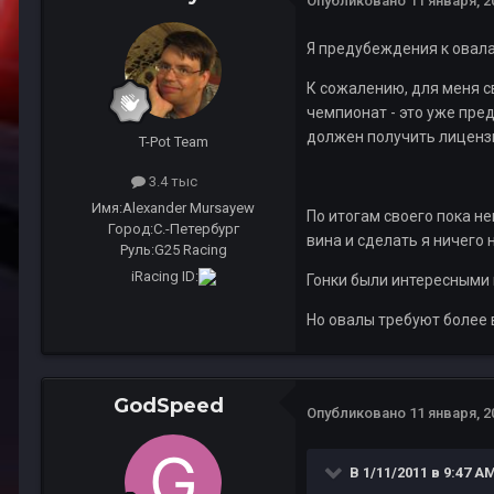
Опубликовано
11 января, 2
Я предубеждения к овала
К сожалению, для меня 
чемпионат - это уже пред
должен получить лицензию
T-Pot Team
3.4 тыс
Имя:
Alexander Mursayew
По итогам своего пока не
Город:
С.-Петербург
вина и сделать я ничего н
Руль:
G25 Racing
iRacing ID:
Гонки были интересными 
Но овалы требуют более 
GodSpeed
Опубликовано
11 января, 2
В 1/11/2011 в 9:47 