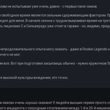
лам не испытываю уже очень давно - с первых папи-симов.
я свободное время является сильным сдерживающим фактором. При
едел для меня. В начале сезона с трудом выкраивал время на треть
ь лицензию С и Сильверадо уже стоит в гараже - но, видимо, прид
непродолжительного опыта могу сказать - даже в Rookie Legends не
ичего не мог.
и все. Вот при подготовке засыпаешь обычно - нужно кружочков 
е высокой культуры вождения, это точно.
а овалах очень хорошо сказано! У людей в высших сериях просто с
диного инцидента с секундным отсатванием между 1-й и 20-й машин