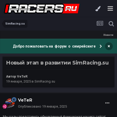
SimRacing.su
Новости
×
Добро пожаловать на форум о симрейсинге
Новый этап в развитии SimRacing.su
Автор
VeTeR
19 января, 2025
в
SimRacing.su
VeTeR
Опубликовано
19 января, 2025
Мы рады представить обновленный функционал нашего сайта!