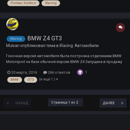
Pontiac Solstice
iRacing
iRacingNews Challenge M...
BMW Z4 GT3
iRacing
Mulsan
опубликовал тема в
iRacing: Автомобили
Гоночная версия автомобиля была построена отделением BMW
Motorsport на базе обычной версии BMW Z4.Запущена в продажу
с 2010 года,предназначена для участия в чемпионате FIA GT3.
1
20 марта, 2014
266 ответов
Модель оснащена 4,4-литровым двигателем V8 с задним
приводом.Передний спойлер,антикрыло,диффузор,крыша и
(и ещё 1 )
BMW
GT3
капот,а также мног...
Страница 1 из 2
НАЗАД
ДАЛЕЕ