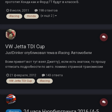
прототип Хонда как и Форд ГТ будут в классе Б.
8 июля, 2011
198 ответов
(и ещё 2 )
iRacing
Honda
VW Jetta TDI Cup
JustDrinker
опубликовал тема в
iRacing: Автомобили
Всем привет! вот тут взял Джетту), если есть знатоки, то прошу
отписать подробности по авто. помимо странной трансмиссии
еще обратил внимание, что машина трогается только если дать
21 февраля, 2012
143 ответа
газку))), а если очень немного открыть газ, то машинка не
VW Jetta TDI Cup
iRacing
трогается и потом можно плавно поднять газом обороты до...
24 часа Нюрбургринга 2016 (4-5
iRacing