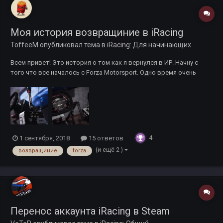
Моя история возвращиние в iRacing
ToffeeM
опубликовал тема в
iRacing: Для начинающих
Всем привет! Это история о том как я вернулся в ИР. Начну с
того что все началось с Forza Motorsport. Одно время очень
плотно и много играл в нее на руле, конечно в другие симы играл,
но ФМ была мои фаворитом, мне нравилось. Потом как то
отпустило, продал руль (Thrustmaster TMX), и забыл на вр...
4
1 сентября, 2018
15 ответов
(и ещё 2 )
возвращиние
forza
Перенос аккаунта iRacing в Steam