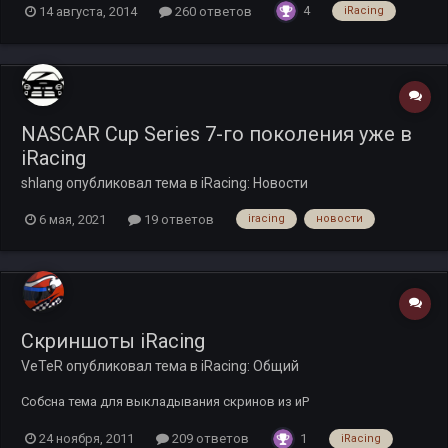
4
14 августа, 2014
260 ответов
iRacing
которые на мой взгляд запомнились и отложились в моей
памяти своими моментами. Видеодневник, что это? Во пер...
NASCAR Cup Series 7-го поколения уже в
iRacing
shlang
опубликовал тема в
iRacing: Новости
6 мая, 2021
19 ответов
iracing
новости
Скриншоты iRacing
VeTeR
опубликовал тема в
iRacing: Общий
Собсна тема для выкладывания скринов из иР
1
24 ноября, 2011
209 ответов
iRacing