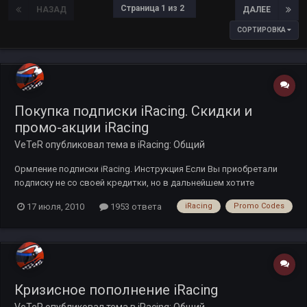
Страница 1 из 2
НАЗАД
ДАЛЕЕ
СОРТИРОВКА
Покупка подписки iRacing. Скидки и
промо-акции iRacing
VeTeR
опубликовал тема в
iRacing: Общий
Ормление подписки iRacing. Инструкция Если Вы приобретали
подписку не со своей кредитки, но в дальнейшем хотите
оплачивать подписку самостоятельно, то для этого вам
17 июля, 2010
1953 ответа
iRacing
Promo Codes
необходимо сменить реквизиты кредитной карты. Сделать это
можно на странице Update Billing заполните персональную
информацию и нажм...
Кризисное пополнение iRacing
VeTeR
опубликовал тема в
iRacing: Общий