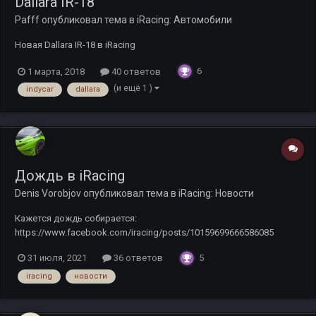
Dallara IR-18
Pafff
опубликовал тема в
iRacing: Автомобили
Новая Dallara IR-18 в iRacing
6
1 марта, 2018
40 ответов
(и ещё 1 )
indycar
dallara
Дождь в iRacing
Denis Vorobjov
опубликовал тема в
iRacing: Новости
Кажется дождь собирается:
https://www.facebook.com/iracing/posts/10159699666586085
5
31 июля, 2021
36 ответов
iracing
новости