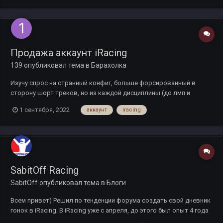
и работает во всех поп...
Продажа аккаунт iRacing
139
опубликовал тема в
Барахолка
Изучу спрос на странный конфиг, больше форсированный в
сторону шорт треков, но из каждой дисциплины (до лмп и
опенов руки не дорвались, разве что скип и 49й) есть в той или
1 сентября, 2022
аккаунт
iracing
иной степени. Допами порядка 30 автомобилей (в смысле
покупок, их вариаций больше) и около 40 треков (и немного
легаси в силу в...
SabitOff Racing
SabitOff
опубликовал тема в
Блоги
Всем привет) Решил по тенденции форума создать свой дневник
гонок в iRacing. В iRacing уже с апреля, до этого был опыт 4 года
F1Challenge и 4 года rFactor. Буду показывать Вам видео тех гонок