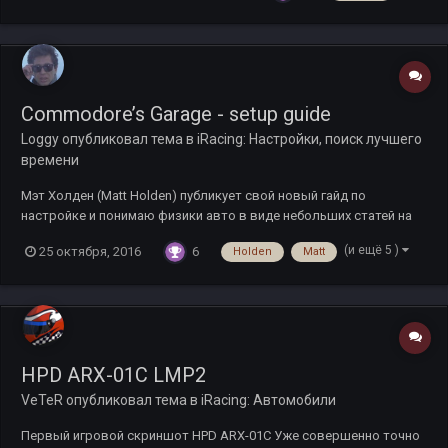
Commodore’s Garage - setup guide
Loggy
опубликовал тема в
iRacing: Настройки, поиск лучшего
времени
Мэт Холден (Matt Holden) публикует свой новый гайд по
настройке и понимаю физики авто в виде небольших статей на
InRacingNews. Он на настоящее время настраивает авто для
(и ещё 5 )
6
25 октября, 2016
Holden
Matt
команды Gale Force Racing в чемпионате Peak Antifreeze. Статьи
на английском и с уклоном в овалы, но достаточно просто
читаются....
HPD ARX-01C LMP2
VeTeR
опубликовал тема в
iRacing: Автомобили
Первый игровой скриншот HPD ARX-01C Уже совершенно точно