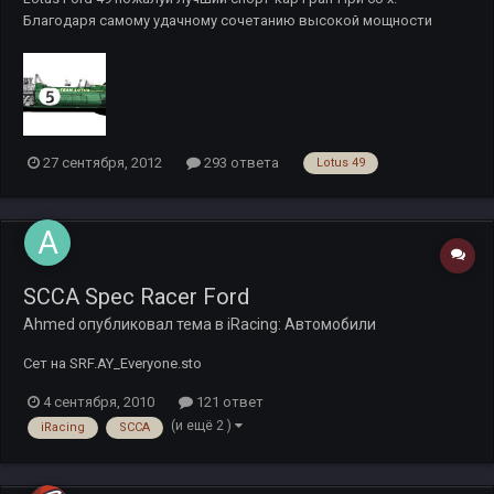
Благодаря самому удачному сочетанию высокой мощности
двигателя во всем диапазоне оборотов, малый вес авто и
широкое шасси, машина великолепно вела себя на треке. V-
образная "восьмерка", 32 клапана, 415 л/с, 9500 крейсерских об/
м и 500 кило веса д...
27 сентября, 2012
293 ответа
Lotus 49
SCCA Spec Racer Ford
Ahmed
опубликовал тема в
iRacing: Автомобили
Сет на SRF.AY_Everyone.sto
4 сентября, 2010
121 ответ
(и ещё 2 )
iRacing
SCCA