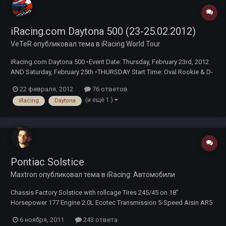
iRacing.com Daytona 500 (23-25.02.2012)
VeTeR
опубликовал тема в
iRacing World Tour
iRacing.com Daytona 500 •Event Date: Thursday, February 23rd, 2012
AND Saturday, February 25th •THURSDAY Start Time: Oval Rookie & D-
license: 7:30PM EST/ 00:30 GMT Friday •THURSDAY Start Time: Oval C
22 февраля, 2012
76 ответов
– Pro license: 8:30PM EST/ 01:30 GMT Friday •SATURDAY Start Time:
(и ещё 1 )
iRacing
Daytona
Oval Rookie & D-li...
Pontiac Solstice
Maxtron
опубликовал тема в
iRacing: Автомобили
Сhassis Factory Solstice with rollcage Tires 245/45 on 18"
Horsepower 177 Engine 2.0L Ecotec Transmission 5-Speed Aisin AR5
Manual Bodywork Factory Steel Suspension Fully-Independent На
6 ноября, 2011
243 ответа
данный момент любимый авто. Сейчас на нем прохожу серию