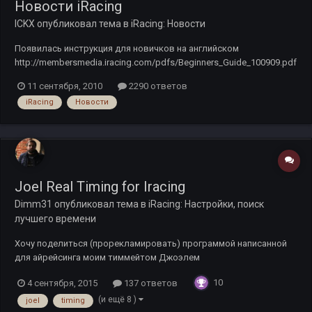
Новости iRacing
ICKX
опубликовал тема в
iRacing: Новости
Появилась инструкция для новичков на английском
http://membersmedia.iracing.com/pdfs/Beginners_Guide_100909.pdf
11 сентября, 2010
2290 ответов
iRacing
Новости
Joel Real Timing for Iracing
Dimm31
опубликовал тема в
iRacing: Настройки, поиск
лучшего времени
Хочу поделиться (прорекламировать) программой написанной
для айрейсинга моим тиммейтом Джоэлем
(http://members.iraci...do?custid=32830) Программа показывает
10
4 сентября, 2015
137 ответов
очень много разнообразной (кастомизируемой) информации в
реальном времени (бесплатно для всех, постоянно дополняется
(и ещё 8 )
joel
timing