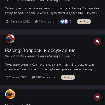
Сейчас у многих возникает вопрос по оплате iRacing. Я вчера без
труда пополнил баланс через Paymentwall и далее QIWI. При чем
по очень привлекательному курсу. 50 баксов за 4193,99 ₽. Курс
2
10 марта, 2022
134 ответа
iracing
примерно 84р за бакс.
iRacing: Вопросы и обсуждения
VeTeR
опубликовал тема в
iRacing: Общий
Полезные ссылки Как начать ездить онлайн. Инструкция для
новичков Знакомьтесь – iRacing! Калибровка руля в iRacing
Лицензии и рейтинг безопасности iRacing iRacing - Руководство
2 июня, 2010
6100 ответов
iracing
пользователя Дейв Кеммер: Рейтинг безопасности Текущие
скидку на подписку Видеоролики с ответами на часто зада...