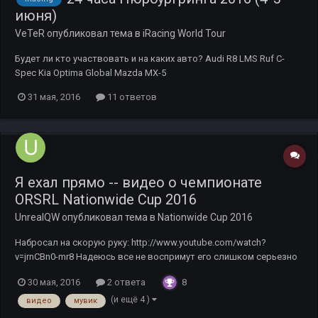
июня)
VeTeR
опубликовал тема в
iRacing World Tour
Будет ли кто участвовать и на каких авто? Audi R8 LMS Ruf C-
Spec Kia Optima Global Mazda MX-5
31 мая, 2016
11 ответов
Я ехал прямо -- видео о чемпионате
ORSRL Nationwide Cup 2016
UnrealQW
опубликовал тема в
Nationwide Cup 2016
Набросал на скорую руку: http://www.youtube.com/watch?
v=jrnCBn0-mr8 Надеюсь все не воспримут его слишком серьезно
и не будут судить слишком строго. :rolleyes: Прошу вносить
8
30 мая, 2016
2 ответа
замечания (уровни громкости, надписи и пр. мелочи) с указанием
точного времени в ролике -- потом его немного отредактирую...
(и ещё 4 )
видео
мувик