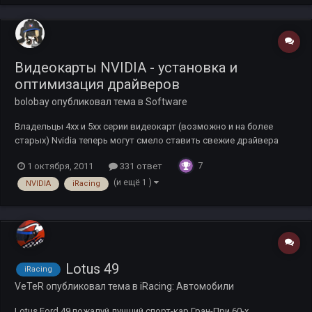
Видеокарты NVIDIA - установка и
оптимизация драйверов
bolobay
опубликовал тема в
Software
Владельцы 4хх и 5хх серии видеокарт (возможно и на более
старых) Nvidia теперь могут смело ставить свежие драйвера
(280.26) По идее должны получить 2 плюса - Плюс от свежих
7
1 октября, 2011
331 ответ
дров (там оптимизирована поддержка мультиядерных ЦПУ в
древних движках, что к сожалению касается ИР, другие фиксы......
(и ещё 1 )
NVIDIA
iRacing
Lotus 49
iRacing
VeTeR
опубликовал тема в
iRacing: Автомобили
Lotus Ford 49 пожалуй лучший спорт-кар Гран-При 60-х.