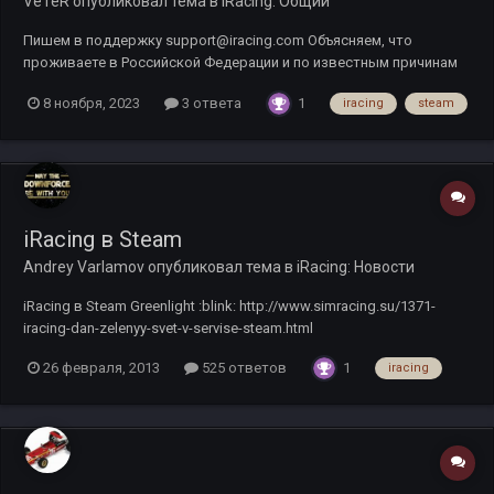
VeTeR
опубликовал тема в
iRacing: Общий
Пишем в поддержку support@iracing.com Объясняем, что
проживаете в Российской Федерации и по известным причинам
не имеете возможности оплачивать подписку и приобретать
1
8 ноября, 2023
3 ответа
iracing
steam
новый контент. Пример моего обращения в поддержку: Hello! My
iRacing subscription is set to expire on November 16...
iRacing в Steam
Andrey Varlamov
опубликовал тема в
iRacing: Новости
iRacing в Steam Greenlight :blink: http://www.simracing.su/1371-
iracing-dan-zelenyy-svet-v-servise-steam.html
1
26 февраля, 2013
525 ответов
iracing