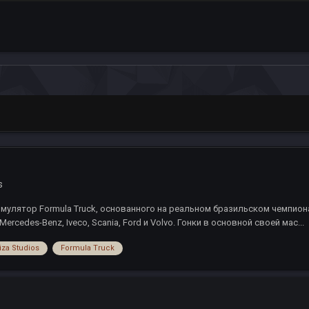
s
лятор Formula Truck, основанного на реальном бразильском чемпионате г
cedes-Benz, Iveco, Scania, Ford и Volvo. Гонки в основной своей мас...
iza Studios
Formula Truck