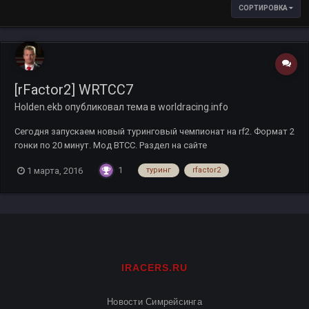
СОРТИРОВКА
[rFactor2] WRTCC7
Holden.ekb
опубликовал тема в
worldracing.info
Сегодня запускаем новый туринговый чемпионат на rf2. Формат 2
гонки по 20 минут. Мод BTCC. Раздел на сайте
http://rfactor.worldracing.info/?page=championships Раздел на
1
1 марта, 2016
туринг
rfactor2
форуме http://forum.worldracing.info/forumdisplay.php?f=254
IRACERS.RU
Новости Симрейсинга