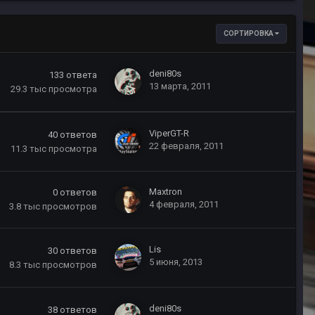
СОРТИРОВКА
deni80s
133
ответа
13 марта, 2011
29.3 тыс
просмотра
ViperGT-R
40
ответов
22 февраля, 2011
11.3 тыс
просмотра
Maxtron
0
ответов
4 февраля, 2011
3.8 тыс
просмотров
Lis
30
ответов
5 июня, 2013
8.3 тыс
просмотров
deni80s
38
ответов